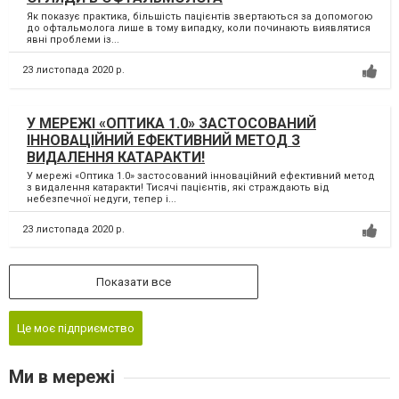
Як показує практика, більшість пацієнтів звертаються за допомогою
до офтальмолога лише в тому випадку, коли починають виявлятися
явні проблеми із...
23 листопада 2020 р.
У МЕРЕЖІ «ОПТИКА 1.0» ЗАСТОСОВАНИЙ
ІННОВАЦІЙНИЙ ЕФЕКТИВНИЙ МЕТОД З
ВИДАЛЕННЯ КАТАРАКТИ!
У мережі «Оптика 1.0» застосований інноваційний ефективний метод
з видалення катаракти! Тисячі пацієнтів, які страждають від
небезпечної недуги, тепер і...
23 листопада 2020 р.
Показати все
Це моє підприємство
Ми в мережі