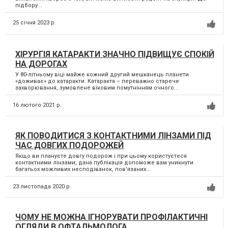
підбору...
25 січня 2023 р.
ХІРУРГІЯ КАТАРАКТИ ЗНАЧНО ПІДВИЩУЄ СПОКІЙ
НА ДОРОГАХ
У 80-літньому віці майже кожний другий мешканець планети
«доживає» до катаракти. Катаракта – переважно старече
захворювання, зумовлене віковим помутнінням очного...
16 лютого 2021 р.
ЯК ПОВОДИТИСЯ З КОНТАКТНИМИ ЛІНЗАМИ ПІД
ЧАС ДОВГИХ ПОДОРОЖЕЙ
Якщо ви плануєте довгу подорож і при цьому користуєтеся
контактними лінзами, дана публікація допоможе вам уникнути
багатьох можливих несподіванок, пов'язаних...
23 листопада 2020 р.
ЧОМУ НЕ МОЖНА ІГНОРУВАТИ ПРОФІЛАКТИЧНІ
ОГЛЯДИ В ОФТАЛЬМОЛОГА