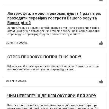
Лікарі-офтальмологи рекомендують 1 раз на рік
проходити перевірку гостроти Вашого зору та
Ваших дітей
Записуйтесь до наших кваліфікованих дитячих та дорослих лікарів-
офтальмологів з багаторічним стажем роботи. Наші офтальмологи:
✔проведуть перевірку зору за допомогою сучасного...
30 квітня 2025 р.
СТРЕС ПРОВОКУЄ ПОГІРШЕННЯ ЗОРУ!
Війна в нашій країні триває вже більше 7 місяців. Протягом літа і на
початку вересня часто лунали скарги від наших...
25 січня 2023 р.
ЧИМ НЕБЕЗПЕЧНІ ДЕШЕВІ ОКУЛЯРИ ДЛЯ ЗОРУ
Коли ви звертаєтеся до офтальмолога за діагностикою зору, при
виявленні хвороб очей, він може виписати рецепт на окуляри. До