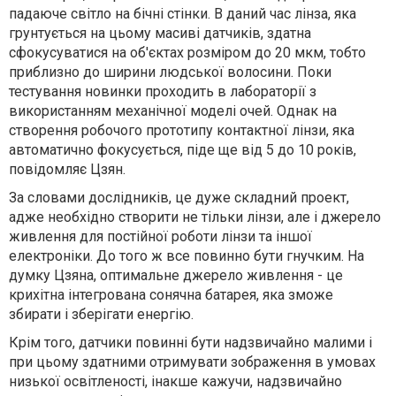
падаюче світло на бічні стінки. В даний час лінза, яка
грунтується на цьому масиві датчиків, здатна
сфокусуватися на об'єктах розміром до 20 мкм, тобто
приблизно до ширини людської волосини. Поки
тестування новинки проходить в лабораторії з
використанням механічної моделі очей. Однак на
створення робочого прототипу контактної лінзи, яка
автоматично фокусується, піде ще від 5 до 10 років,
повідомляє Цзян.
За словами дослідників, це дуже складний проект,
адже необхідно створити не тільки лінзи, але і джерело
живлення для постійної роботи лінзи та іншої
електроніки. До того ж все повинно бути гнучким. На
думку Цзяна, оптимальне джерело живлення - це
крихітна інтегрована сонячна батарея, яка зможе
збирати і зберігати енергію.
Крім того, датчики повинні бути надзвичайно малими і
при цьому здатними отримувати зображення в умовах
низької освітленості, інакше кажучи, надзвичайно