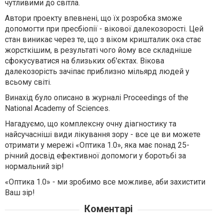
чутливими до світла.
Автори проекту впевнені, що їх розробка зможе
допомогти при пресбіопії - вікової далекозорості. Цей
стан виникає через те, що з віком кришталик ока стає
жорсткішим, в результаті чого йому все складніше
сфокусуватися на близьких об'єктах. Вікова
далекозорість зачіпає приблизно мільярд людей у ​​
всьому світі.
Винахід було описано в журналі Proceedings of the
National Academy of Sciences.
Нагадуємо, що комплексну очну діагностику та
найсучасніші види лікування зору - все це ви можете
отримати у мережі «Оптика 1.0», яка має понад 25-
річний досвід ефективної допомоги у боротьбі за
нормальний зір!
«Оптика 1.0» - ми зробимо все можливе, аби захистити
Ваш зір!
Коментарі