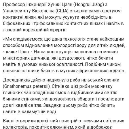
Професор інженерії Хунжі Цзян (Hongrui Jiang) з
Університету Вісконсіна (США) створив самокорегуючі
контактні лінзи, які можуть усунути необхідність в
біфокальних і тріфокальних контактних лінзах і навіть в
лазерній корекційній хірургії.
«Ми сподіваємося, що дана технологія стане найкращим
способом відновлення молодості зору для літніх людей,
- каже Цзян. - Наша конструкція заснована на масиві
мініатюрних датчиків, які дозволяють чітко бачити
навіть в умовах низької освітленості. Подібним чином
нільські слоники бачать в мутних африканських водах ».
Дослідників дійсно надихнула риба нільський слоник
(Gnathonemus petersii). Сітківка цієї риби має низку
глибоких чашоподібних ямок з відбиваючими світло
бічними стінками, які дозволяють збирати і посилювати
довгі хвилі світла. Завдяки цьому риба чітко бачить
навіть в каламутній воді.
Вчені створили крихітний пристрій з тисячами світлових
колекторів, покритих алюмінієм, який відображає