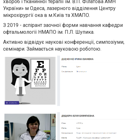
хвороб і тканинної терапії ім. В.П. Філатова АМН
України» м Одеса, лазерного відділення Центру
мікрохірургії ока в м.Київ та ХМАПО.
З 2019 - аспірант заочної форми навчання кафедри
офтальмології НМАПО ім. П.Л. Шупика.
Активно відвідує наукові конференції, симпозіуми,
семінари. Займається науковою роботою.