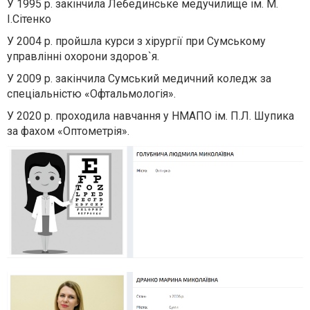
У 1995 р. закiнчила Лебединське медучилище iм. М.
I.Сiтенко
У 2004 р. пройшла курси з хiрургiї при Сумському
управлінні охорони здоров`я.
У 2009 р. закінчила Сумський медичний коледж за
спеціальністю «Офтальмологія».
У 2020 р. проходила навчання у НМАПО iм. П.Л. Шупика
за фахом «Оптометрія».