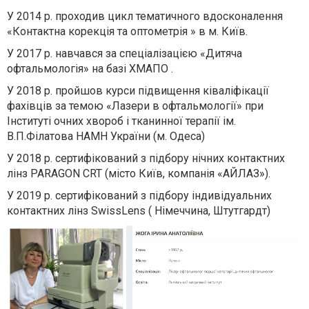
У 2014 р. проходив цикл тематичного вдосконалення
«Контактна корекція та оптометрія » в м. Київ.
У 2017 р. навчався за спеціалізацією «Дитяча
офтальмологія» на базі ХМАПО .
У 2018 р. пройшов курси підвищення ківаліфікації
фахівців за темою «Лазери в офтальмології» при
Інституті очних хвороб і тканинної терапії ім.
В.П.Філатова НАМН України (м. Одеса)
У 2018 р. сертифікований з підбору нічних контактних
лінз PARAGON CRT (місто Київ, компанія «АЙЛАЗ»).
У 2019 р. сертифікований з підбору індивідуальних
контактних лінз SwissLens ( Німеччина, Штутгардт)