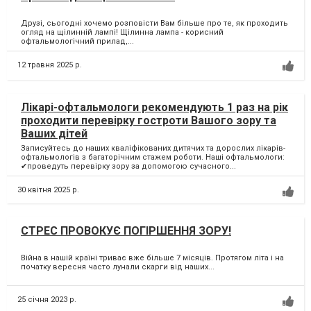
Друзі, сьогодні хочемо розповісти Вам більше про те, як проходить
огляд на щілинній лампі! Щілинна лампа - корисний
офтальмологічний прилад,...
12 травня 2025 р.
Лікарі-офтальмологи рекомендують 1 раз на рік
проходити перевірку гостроти Вашого зору та
Ваших дітей
Записуйтесь до наших кваліфікованих дитячих та дорослих лікарів-
офтальмологів з багаторічним стажем роботи. Наші офтальмологи:
✔проведуть перевірку зору за допомогою сучасного...
30 квітня 2025 р.
СТРЕС ПРОВОКУЄ ПОГІРШЕННЯ ЗОРУ!
Війна в нашій країні триває вже більше 7 місяців. Протягом літа і на
початку вересня часто лунали скарги від наших...
25 січня 2023 р.