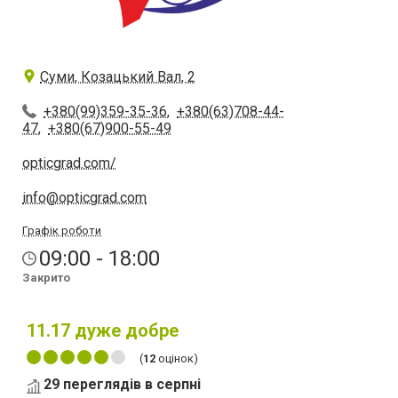
Суми, Козацький Вал, 2
+380(99)359-35-36
,
+380(63)708-44-
47
,
+380(67)900-55-49
opticgrad.com/
info@opticgrad.com
Графік роботи
09:00 - 18:00
Закрито
11.17
дуже добре
(
12
оцінок)
29 переглядів в серпні