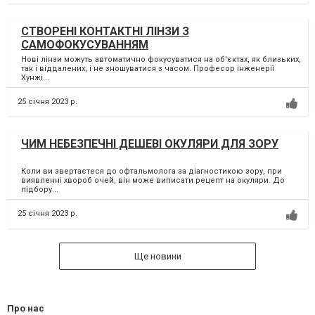
СТВОРЕНІ КОНТАКТНІ ЛІНЗИ З
САМОФОКУСУВАННЯМ
Нові лінзи можуть автоматично фокусуватися на об'єктах, як близьких,
так і віддалених, і не зношуватися з часом. Професор інженерії
Хунжі...
25 січня 2023 р.
ЧИМ НЕБЕЗПЕЧНІ ДЕШЕВІ ОКУЛЯРИ ДЛЯ ЗОРУ
Коли ви звертаєтеся до офтальмолога за діагностикою зору, при
виявленні хвороб очей, він може виписати рецепт на окуляри. До
підбору...
25 січня 2023 р.
Ще новини
Про нас