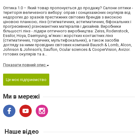
Оптика 1.0 – Який товар пропонується до продажу? Салони оптики -
територія величезного вибору: оправ і сонцезахисних окулярів від
недорогих до зразків престижних світових брендів з високою
ціновою планкою; лінз (стигматичних, астигматичних, біфокальних і
прогресивних) різноманітних матеріалів і дизайнів. Виробники
більшості лінз - лідери оптичного виробництва: Zeiss, Rodenstock,
Essilor, Hoya, Daemyung; м'яких і жорстких контактних лінз
(стигматичних, торичних, мультифокальних), а також засобів
догляду за ними провідних світових компаній Bausch & Lomb, Alcon,
Johnson & Johnson’s, Sauflon, Ocular sciences & CooperVision, Avizor.
готових окулярів та а...
Показати повний опис
Це моє підприємство
Ми в мережі
Наше відео